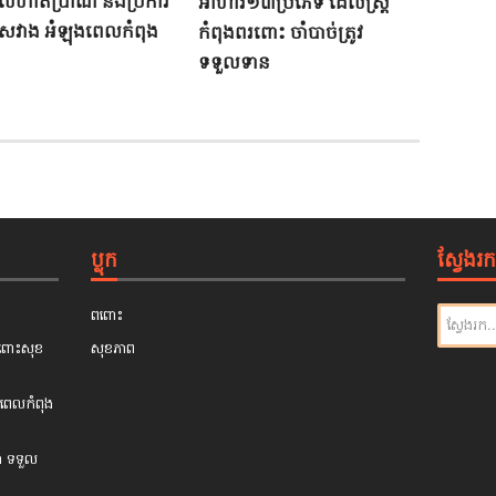
ើលំ​ហាត់ប្រាណ​ ​និង​ប្រការ​
អាហារ១៣ប្រភេទ​ ​ដែល​ស្ត្រី​
សវាង​ ​អំឡុង​ពេល​កំពុង​
កំពុង​ពរ​ពោះ​ ​ចាំបាច់​ត្រូវ​
ទទួលទាន​
ប្លុក
ស្វែងរក
ពពោះ
​ចំពោះ​សុខ
សុខភាព
​ពេល​កំពុង​
​ ​ទទួល​