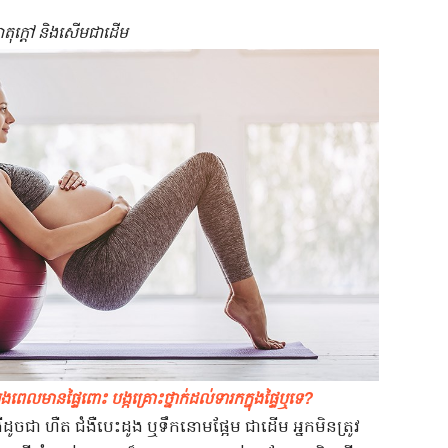
តុ​ក្តៅ​ ​និង​សើម​ជាដើម​
ឡុង​ពេល​មានផ្ទៃពោះ​ ​បង្ក​គ្រោះថ្នាក់​ដល់​ទារក​ក្នុង​ផ្ទៃ​ឬទេ​?​ ​
ូចជា​ ​ហឺត​ ​ជំងឺបេះដូង​ ​ឬ​ទឹកនោមផ្អែម​ ​ជាដើម​ ​អ្នក​មិន​ត្រូវ​