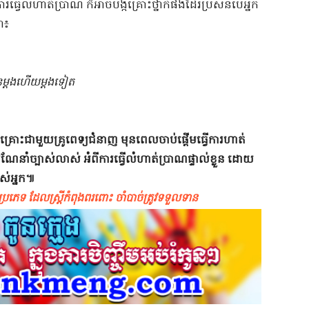
​ធ្វើលំ​ហាត់ប្រាណ​ ​ក៏អាច​បង្ក​គ្រោះថ្នាក់​ផង​ដែរ​ប្រសិនបើ​អ្នក
​៖​
​ម្តង​ហើយ​ម្តង​ទៀត​
ារ​ពិគ្រោះ​ជាមួយ​គ្រូពេទ្យ​ជំនាញ​ ​មុន​ពេល​ចាប់ផ្តើម​ធ្វើការ​ហាត់
ារណែនាំ​ច្បាស់លាស់​ ​អំពី​ការ​ធ្វើលំ​ហាត់ប្រាណ​ផ្ទាល់ខ្លួន​ ​ដោយ​
ស់​អ្នក​៕​
ទ​ ​ដែល​ស្ត្រី​កំពុង​ពរ​ពោះ​ ​ចាំបាច់​ត្រូវ​ទទួលទាន​