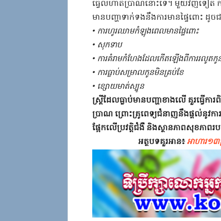
ធ្វើលំ​ហាត់ប្រាណ​នោះ​ទេ​។​ ​មួយវិញទៀត​ ​ការ
មាន​បញ្ហា​ទាក់ទង​នឹង​ការ​មានផ្ទៃពោះ​ ​ដូចជា
​•​ ​ការ​ហូរឈាម​កំឡុង​ពេល​មានផ្ទៃពោះ​
​•​ ​សុក​ទាប​
​•​ ​ការ​គំរាមកំហែង​ដែល​កើតឡើង​ពី​ការ​រលូតកូន
​•​ ​ការ​ធ្លាប់​សម្រាលកូន​មិន​គ្រប់ខែ​
​•​ ​ខ្សោយ​មាត់ស្បូន​
​ស្ត្រី​ដែល​ធ្លាប់​មាន​បញ្ហា​ខាងលើ​ ​គួរ​ធ្វើក
ប្រាណ​ ​ព្រោះ​គ្រូពេទ្យ​ជំនាញ​នឹង​ផ្តល់​នូវ​ក
ផ្អែកលើ​ប្រវត្តិ​ជំងឺ​ ​និង​ស្ថានភាព​សុខភាព​រប
អត្ថបទគួរអាន៖
អាហារ១៣ប្រភេ