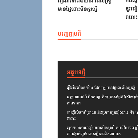
ការ​ធ្វ
រឿងរ៉ាវ​ទាំង៨យ៉ាង​ ​ដែល​ស្ត្រី​
គួរ​ជៀ
មានផ្ទៃពោះ​មិន​គួរ​ធ្វើ​
ពពោះ​
បញ្ចេញមតិ
អត្ថបទថ្មី
រឿងរ៉ាវ​ទាំង៨យ៉ាង​ ​ដែល​ស្ត្រី​មានផ្ទៃពោះ​មិន​គួរ​ធ្វើ​
អត្ថ​ប្រយោជន៍​ ​និង​ការ​ប្រតិកម្ម​របស់​ផ្លែ​គី​វី​(​Kiwi​)
ភាព​ទារក​
ការ​ធ្វើលំ​ហាត់ប្រាណ​ ​និង​ប្រការ​គួរ​ជៀសវាង​ ​អំឡុង
ពពោះ​
ក្រោយ​រង​ការ​បាញ់ប្រហារ​មិន​ស្លាប់​ ​កុមារី​វ័យ១៧ឆ្នាំ
ពានរង្វាន់​ណូបែល​សន្តិភាព​ពិភពលោក​