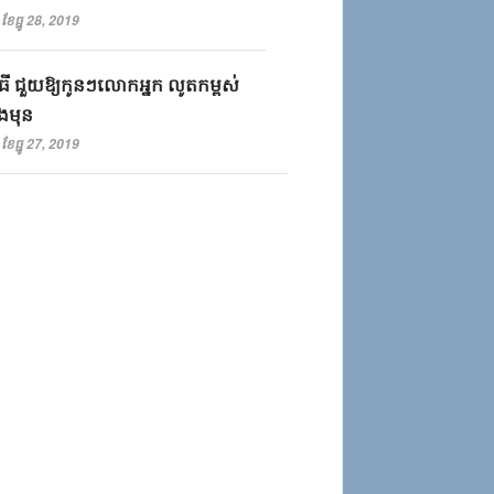
ខែធ្នូ 28, 2019
ធី​ ​ជួយ​ឱ្យ​កូន​ៗ​លោកអ្នក​ ​លូត​កម្ពស់​
​មុន​
ខែធ្នូ 27, 2019