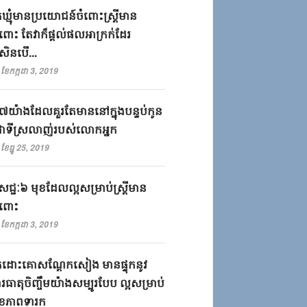
ឃ្មុំ​មានប្រយោជន៍​ចំពោះ​ស្រ្តី​មាន
ៃពោះ​ ​តែ​វា​ក៏​ផ្ដល់​ផល​អាក្រក់​ដែរ​ ​
សិនបើ​.​.​.​
ខែកក្កដា 3, 2019
ថុ៧យ៉ាងដែល​គួរតែ​មាននៅ​ក្នុង​បន្ទប់​កូន​
ជាទី​ស្រលាញ់​របស់​លោកអ្នក​
ខែធ្នូ 25, 2019
សជ្ជៈ៦ មុខដែលល្អសម្រាប់ស្រ្តីមាន
ទៃពោះ
ខែកក្កដា 3, 2019
ដោះ​គោស​ណ្តែក​សៀង​ ​មាន​ផ្ទុក​នូវ​
ធាតុ​ចិញ្ចឹម​យ៉ាង​សម្បូរ​បែប​ ​ល្អ​សម្រាប់​
ខភាព​ទារក​