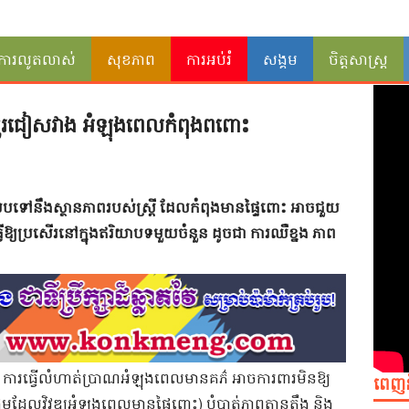
ការលូតលាស់
សុខភាព
ការអប់រំ
សង្គម
ចិត្តសាស្ត្រ
​គួរ​ជៀសវាង​ ​អំឡុង​ពេល​កំពុង​ពពោះ​
​ទៅ​នឹង​ស្ថានភាព​របស់​ស្ត្រី​ ​ដែល​កំពុង​មានផ្ទៃពោះ​ ​អាច​ជួយ​
្វើ​ឱ្យ​ប្រសើរ​នៅក្នុង​ឥរិយាបទ​មួយចំនួន​ ​ដូចជា​ ​ការ​ឈឺខ្នង​ ​ភាព​
ារ​ធ្វើលំ​ហាត់ប្រាណ​អំឡុង​ពេល​មានគភ៌​ ​អាច​ការពារ​មិន​ឱ្យ​
ពេញ
ម​ដែល​វិវឌ្ឍ​អំឡុង​ពេល​មានផ្ទៃពោះ​)​ ​បំបាត់​ភាព​តានតឹង​ ​និង​