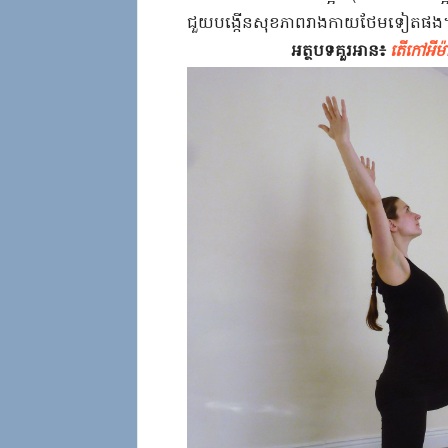
ជួយ​បង្កើន​សុខភាព​រាងកាយ​ថែមទៀត​ផង​។
អត្ថបទគួរអាន៖
តើ​កៅអី​ម៉ា