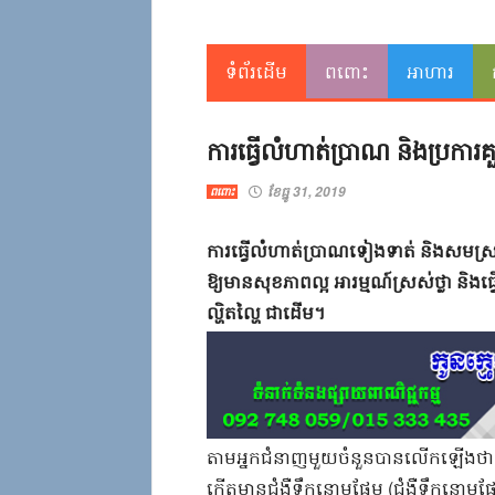
ទំព័រដើម
ពពោះ
អាហារ
ការ​ធ្វើលំ​ហាត់ប្រាណ​ ​និង​ប្រការ
ខែធ្នូ 31, 2019
ពពោះ
​ការ​ធ្វើលំ​ហាត់ប្រាណ​ទៀងទាត់​ ​និង​សមស្រប
ឱ្យ​មាន​សុខភាព​ល្អ​ ​អារម្មណ៍​ស្រស់ថ្លា​ ​និង​ធ
ល្ហិតល្ហៃ​ ​ជាដើម​។​
​តាម​អ្នកជំនាញ​មួយចំនួន​បាន​លើកឡើង​ថា​ ​ក
កើតមាន​ជំងឺ​ទឹកនោមផ្អែម​ ​(​ជំងឺ​ទឹកនោមផ្អែ