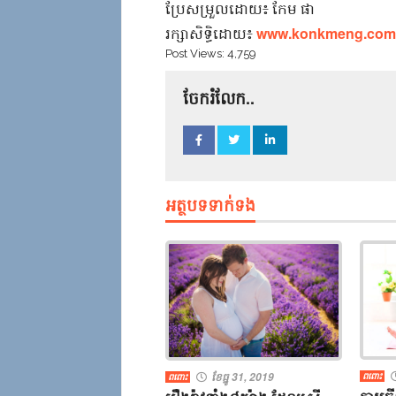
​ប្រែ​សម្រួល​ដោយ​៖​ ​កែម​ ​ផា​
​រក្សាសិទ្ធិ​ដោយ​៖​
​www.konkmeng.com​
Post Views:
4,759
ចែករំលែក..
អត្ថបទទាក់ទង
ខែធ្នូ 31, 2019
ពពោះ
ពពោះ