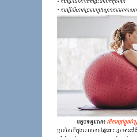
​•​ ​ការ​ធ្វើ​ចលនា​បត់​ចង្កេះ​ពេល​កំពុង​ឈរ​
​•​ ​ការ​ធ្វើលំ​ហាត់ប្រាណ​ក្នុង​ស្ថានភាព​អាកាសធា
អត្ថបទគួរអាន៖
តើ​ការ​ក្តៅ​ខ្លួន​អំ
​ប្រសិនបើ​ក្នុង​ពេល​មានផ្ទៃពោះ​ ​អ្នកមាន​ជំងឺ​ដ