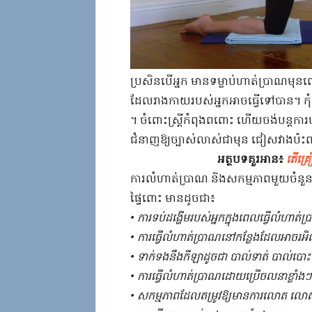
ប្រសិនបើ​អ្នក​ ​មានទម្លាប់​ហាត់ប្រាណ​មុន​ពេល​
ដែល​រាងកាយ​របស់​អ្នក​អាច​ធ្វើ​ទៅ​បាន​។​ ​ក
។​ ​ចំពោះ​ស្ត្រី​កំពុង​ពពោះ​ ​ហើយ​ចង់​បន្ត​កា
ជំនាញ​ឱ្យ​ច្បាស់លាស់​ជាមុន​ ​ជៀសវាង​ប៉ះពាល់
អត្ថបទគួរអាន៖
តើ​គ្រឿ
​ការ​លំហាត់​ប្រាណ​ ​និង​សកម្មភាព​មួយចំនួន​ ​
ផ្ទៃពោះ​ ​មាន​ដូចជា​៖​
​•​ ​ការ​ទប់​ដង្ហើម​របស់​អ្នក​ក្នុង​ពេល​ធ្វើលំ​ហាត់ប
​•​ ​ការ​ធ្វើលំ​ហាត់ប្រាណ​នៅកន្លែង​ដែល​អាច​រអិល​ធ្
​•​ ​ទាក់ទង​នឹង​កីឡា​ដូចជា​ ​បាល់ទាត់​ ​បាល់បោះ​
​•​ ​ការ​ធ្វើលំ​ហាត់ប្រាណ​ដោយ​ប្រើ​ចល​នា​ខ្លាំង​ៗ​
​•​ ​សកម្មភាព​ដែល​តម្រូវ​ឱ្យ​មានការ​លោត​ ​លោត