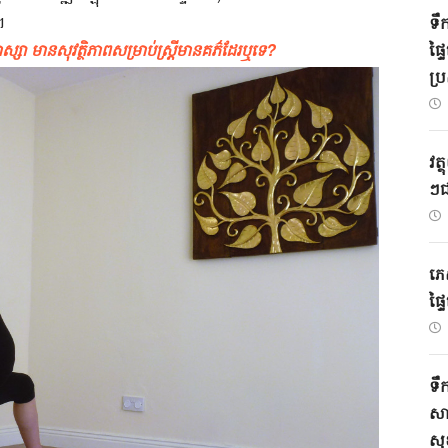
​
ទឹក
ស្សា​ ​មាន​សុវត្ថិភាព​សម្រាប់​ស្រ្តី​មានគភ៌​ដែរ​ឬទេ​?​
ផ្ទ
ប្រ
វត្
ៗ​
ភេ
ផ្
ទឹក
សារ
សុ