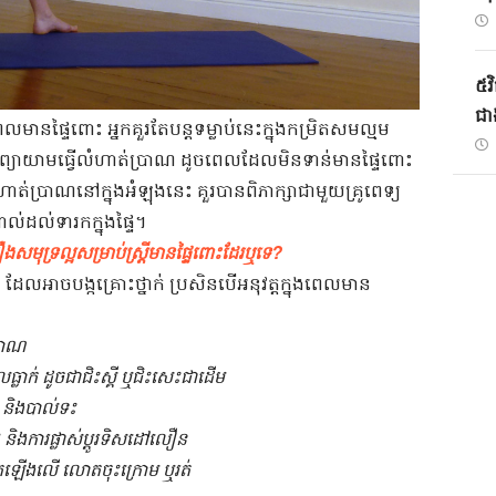
៥វិ
ជាង
មានផ្ទៃពោះ​ ​អ្នក​គួរតែ​បន្ត​ទម្លាប់​នេះ​ក្នុង​កម្រិត​សម​ល្មម​
ុំ​ព្យាយាម​ធ្វើលំ​ហាត់ប្រាណ​ ​ដូច​ពេល​ដែល​មិនទាន់​មានផ្ទៃពោះ​
រហាត់ប្រាណ​នៅក្នុង​អំឡុង​នេះ​ ​គួរ​បាន​ពិភាក្សា​ជាមួយ​គ្រូពេទ្យ​
​ដល់​ទារក​ក្នុង​ផ្ទៃ​។​
ង​សមុទ្រ​ល្អ​សម្រាប់​ស្ត្រី​មានផ្ទៃពោះ​ដែរ​ឬទេ​?​
ដែល​អាច​បង្ក​គ្រោះថ្នាក់​ ​ប្រសិនបើ​អនុវត្ត​ក្នុង​ពេល​មាន
្រាណ​
លាក់​ ​ដូចជា​ជិះ​ស្គី​ ​ឬ​ជិះសេះ​ជាដើម​
 ​និង​បាល់ទះ​
 ​និង​ការ​ផ្លាស់​ប្តូរ​ទិសដៅ​លឿន​
​ឡើងលើ​ ​លោត​ចុះក្រោម​ ​ឬ​រត់​