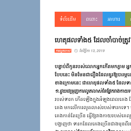
ទំព័រដើម
ពពោះ
អាហារ
ហេតុផល​ទាំង៥​ ​ដែល​ចាំបាច់​ត្រូវ​ឱ
ខែវិច្ឆិកា 13, 2019
ការលូតលាស់
​បន្ទាប់ពី​កូន​របស់​លោកអ្នក​កើតមក​ភ្លាម​ ​អ្ន
បែបនេះ​ ​មិនមែន​ជា​រឿង​ដែល​គួរ​ឱ្យ​បារម្ភ​នោ
​ខាងក្រោម​នេះ​ ​ជាហេតុ​ផល​ទាំង៥​ ​ដែល​ទារក
១​.​ជួយ​ជ​ម្រុ​ញកា​រលូត​លាស់​នៃ​ផ្នែក​រាងកាយ​៖
របស់​ទារក​ ​កើតឡើង​ក្នុងអំឡុងពេល​គេង​ ​តែ​គ
គេង​ ​មក​លើ​ការលូតលាស់​របស់​ទារក​ទេ​។​ ​មា
គេង​កាន់តែ​ច្រើន​ ​ធ្វើ​ឱ្យ​រាងកាយ​របស់​គេ​
បង្ហាញថា​ ​ទារក​ដែល​គេង​ច្រើនជាង​មុន​ពីរ​ដង