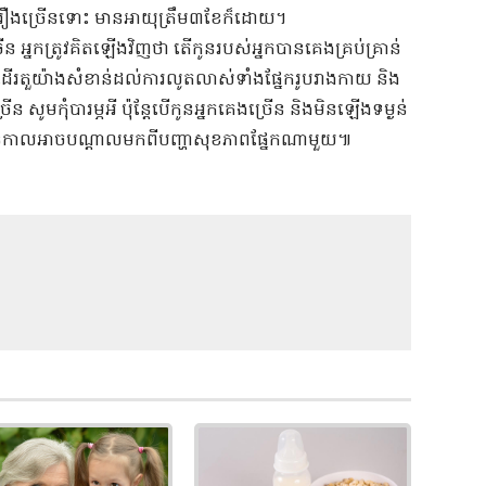
រឿង​ច្រើន​ទោះ​ ​មាន​អាយុ​ត្រឹម៣ខែ​ក៏ដោយ​។​ ​
​ ​អ្នក​ត្រូវ​គិត​ឡើងវិញ​ថា​ ​តើ​កូន​របស់​អ្នក​បាន​គេង​គ្រប់គ្រាន់​
​ដើរតួ​យ៉ាង​សំខាន់​ដល់​ការលូតលាស់​ទាំង​ផ្នែក​រូបរាងកាយ​ ​និង​
រើន​ ​សូមកុំ​បារម្ភ​អី​ ​ប៉ុន្តែ​បើ​កូន​អ្នក​គេង​ច្រើន​ ​និង​មិន​ឡើង​ទម្ងន់​
រោះ​ជួនកាល​អាច​បណ្តាល​មក​ពី​បញ្ហា​សុខភាព​ផ្នែក​ណាមួយ​៕