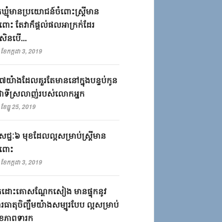
ឃ្មុំ​មានប្រយោជន៍​ចំពោះ​ស្រ្តី​មាន
ៃពោះ​ ​តែ​វា​ក៏​ផ្ដល់​ផល​អាក្រក់​ដែរ​ ​
សិនបើ​.​.​.​
ខែកក្កដា 3, 2019
ថុ៧យ៉ាងដែល​គួរតែ​មាននៅ​ក្នុង​បន្ទប់​កូន​
ជាទី​ស្រលាញ់​របស់​លោកអ្នក​
ខែធ្នូ 25, 2019
សជ្ជៈ៦ មុខដែលល្អសម្រាប់ស្រ្តីមាន
ទៃពោះ
ខែកក្កដា 3, 2019
ដោះ​គោស​ណ្តែក​សៀង​ ​មាន​ផ្ទុក​នូវ​
ធាតុ​ចិញ្ចឹម​យ៉ាង​សម្បូរ​បែប​ ​ល្អ​សម្រាប់​
ខភាព​ទារក​