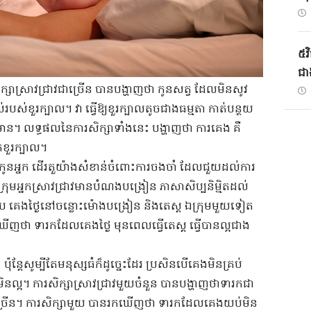
៥វិ
ជាង
ិក្សា​ស្រាវជ្រាវ​ជាច្រើន​ ​បាន​បង្ហាញថា​ ​កូនសត្វ​ ​ដែល​មិនសូវ​
ខួរក្បាល​។​ ​វា​ ​ធ្វើ​ឱ្យ​ខួរក្បាល​​តូចជាង​ធម្មតា​ ​កាត់បន្ថយ​
ន​។​ ​លទ្ធផល​នៃ​ការសិក្សា​ទាំងនេះ​ ​បង្ហាញថា​ ​ការ​គេង​ ​គឺ​
ខួរក្បាល​។​
កូន​អ្នក​ ​ដើរតួ​យ៉ាង​សំខាន់​ចំពោះ​ការ​ចងចាំ​ ​ដែល​ជួយ​ដល់​ការ
 ​ក្រុម​អ្នកស្រាវជ្រាវ​មានបំណង​បង្រៀន​ ​ភាសា​សិប្បនិម្មិត​ដល់​
យ​ ​គេង​ថ្ងៃ​នៅចន្លោះ​ម៉ោង​បង្រៀន​ ​និង​តេ​ស្ត​ ​ឯ​ក្រុម​មួយទៀត​ ​
​ឃើញថា​ ​ទារក​ដែល​គេង​ថ្ងៃ​ ​មុន​ពេល​ធ្វើតេស្ត​ ​ធ្វើ​បាន​ល្អ​ជាង​
 ​ប៉ុន្តែ​សូម្បីតែ​មនុស្ស​ធំ​ក៏​ដូច្នេះ​ដែរ​ ​ប្រសិនបើ​គេង​មិន​​គ្រប់
៍​មិនល្អ​។​ ​ការសិក្សា​ស្រាវជ្រាវ​មួយចំនួន​ ​បាន​បង្ហាញថា​ទារក​ជា
រើន​។​ ​ការសិក្សា​មួយ​ ​បាន​រក​ឃើញថា​ ​ទារក​ដែល​គេង​យប់​មិន​