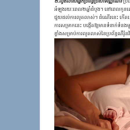
២​.​លូតលាស់​ផ្នែក​ប្រព័ន្ធ​ប្រសាទ​វិញ្ញាណ​៖​
​ប្រ
អំឡុង​រយៈពេល២ឆ្នាំ​ដំបូង​។​ ​នៅពេល​កូនលោក
ជួយ​ដល់​ការលូតលាស់​។​ ​ដំណើរ​នេះ​ ​កើតឡើង
ការសម្រាក​នេះ​ ​បង្កើត​ឱ្យ​មាន​ទំនាក់ទំនង​មួយ
ខ្លាំង​សម្រាប់​ការលូតលាស់​នៃ​ប្រព័ន្ធ​ណឺរ៉ូន​វិ