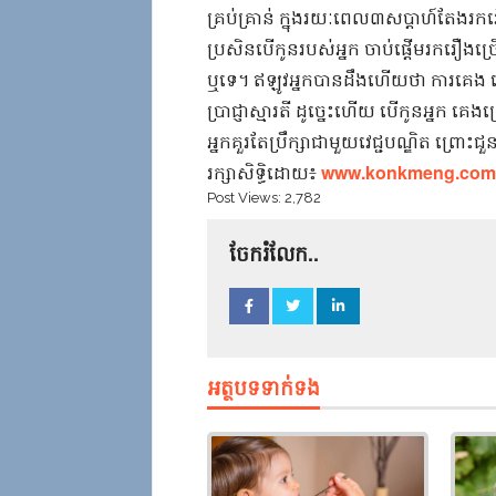
គ្រប់គ្រាន់​ ​ក្នុងរយៈពេល​៣សប្តាហ៍​តែង​រក
ប្រសិនបើ​កូន​របស់​អ្នក​ ​ចាប់ផ្តើម​រករឿង​ច្រើន
ឬទេ​។​ ​ឥឡូវ​អ្នក​បានដឹង​ហើយ​ថា​ ​ការ​គេង​ 
ប្រាជ្ញា​ស្មារតី​ ​ដូច្នេះហើយ​ ​បើ​កូន​អ្នក​ ​គេង​ច្
​អ្នក​គួរតែ​ប្រឹក្សា​ជាមួយ​វេជ្ជបណ្ឌិត​ ​ព្
​រក្សាសិទ្ធិ​ដោយ​៖​
​www.konkmeng.com​
Post Views:
2,782
ចែករំលែក..
អត្ថបទទាក់ទង