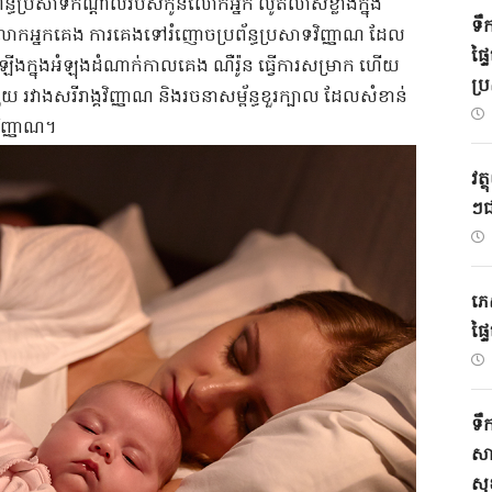
ព័ន្ធ​ប្រសាទ​កណ្តាល​របស់​កូនលោក​អ្នក​ ​លូតលាស់​ខ្លាំង​ក្នុង​
ទឹក
​អ្នក​គេង​ ​ការ​គេង​ទៅ​រំញោច​ប្រព័ន្ធ​ប្រសាទ​វិញ្ញាណ​ ​ដែល​
ផ្ទ
​ក្នុង​អំឡុង​ដំណាក់កាល​គេង​ ​ណឺរ៉ូន​ ​ធ្វើការ​សម្រាក​ ​ហើយ​
ប្រ
​ ​រវាង​សរីរាង្គ​វិញ្ញាណ​ ​និង​រចនាសម្ព័ន្ធ​ខួរក្បាល​ ​ដែល​សំខាន់​
ញ្ញាណ​។​ ​
វត្
ៗ​
ភេ
ផ្
ទឹក
សារ
សុ