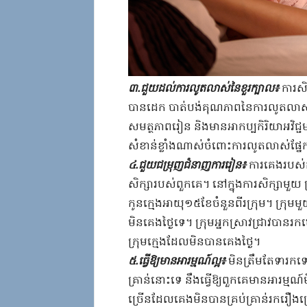
៣​.​ជួយ​ដល់​ការលូតលាស់​នៃ​ខួរក្បាល​៖
​ ​ការស
បាន​ដេក​ ​បាត់បង់​គុណភាព​នៃ​ការលូតលាស់​របស់​
សមត្ថភាព​រៀន​ ​និង​មាន​អាកប្ប​កិរិយា​អវិជ្ជមា
សំខាន់​ខ្លាំង​ណាស់​ចំពោះ​ការលូតលាស់​ផ្នែក​
​៤​.​ជួយ​ជ​ម្រុ​ញ​ជំនាញការ​រៀន​៖​
​ការ​គេង​របស់​
សិក្សា​របស់​ពួកគេ​។​ ​នៅក្នុង​ការសិក្សា​មួយ​
កូនក្មេង​អាយុ១៥ខែ​ចំនួន​ពីរ​ក្រុម​។​ ​ក្រុម​មួ
មិន​គេង​ថ្ងៃ​ទេ​។​ ​ក្រុម​អ្នកស្រាវជ្រាវ​បាន​រក
ក្រុម​ក្មេង​ដែល​មិនបាន​គេង​ថ្ងៃ​។​ ​
​៥​.​ធ្វើ​ឱ្យ​មាន​អារម្មណ៍ល្អ​៖
​ ​មិន​ត្រឹមតែ​ទារក​ទេ​
គ្រាន់​នោះ​ទេ​ ​នឹង​ធ្វើ​ឱ្យ​ពួកគេ​មាន​អារម្មណ
ច្រើន​ដែល​គេង​មិនបាន​គ្រប់គ្រាន់​រករឿង​ច្