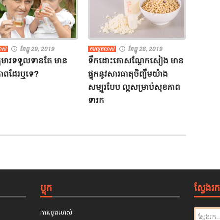
ខែធ្នូ 29, 2019
ខែធ្នូ 28, 2019
ាស់
ការលូតលាស់
​កុមារ​ទទួលទាន​តែ​ ​មាន​
ទឹកដោះ​គោស​ណ្តែក​សៀង​ ​មាន​
ភាព​ដែរ​ឬទេ​?​
ផ្ទុក​នូវ​សារធាតុ​ចិញ្ចឹម​យ៉ាង​
សម្បូរ​បែប​ ​ល្អ​សម្រាប់​សុខភាព​
ទារក​
ប្លុក
ស្វែងរក
ការលូតលាស់