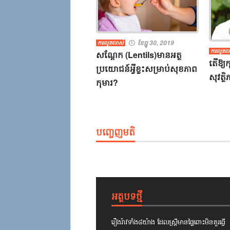
ខែធ្នូ 30, 2019
ការលូតលាស់
ការលូតល
សណ្តែក​ ​(​Lentils​)​មាន​អត្ថ​
តើ​ឱ្យ
ប្រយោជន៍អ្វី​ខ្លះ​សម្រាប់សុខភាព​
សុវត្ថិ
កុមារ​?​
បញ្ចេញមតិ
អត្ថបទថ្មី
រឿងរ៉ាវ​ទាំង៨យ៉ាង​ ​ដែល​ស្ត្រី​មានផ្ទៃពោះ​មិន​គួរ​ធ្វើ​