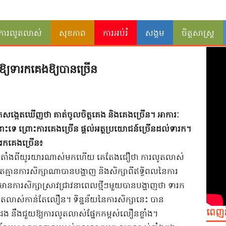
ការលូតលាស់
សុខភាព
ការអប់រំ
សង្គម
ចិត្តសាស្ត្រ
្យ​ទារក​គេង​ឱ្យ​បាន​ច្រើន​
ក​សង្កេតឃើញ​ថា​ ​គាត់​ចូលចិត្ត​គេង​ ​និង​គេង​ច្រើន​។​ ​អាការៈ​
ះ​ទេ​ ​ព្រោះ​ការ​គេង​ច្រើន​ ​ផ្តល់​អត្ថ​ប្រយោជន៍​ច្រើន​ដល់​ទារក​។​
​គេង​ច្រើន​៖​ ​
​ ​តាំងពី​យូរយារណាស់មកហើយ​ ​គេ​តែង​ជឿ​ថា​ ​ការលូតលាស់​
្មាន​ការសិក្សា​ណា​បាន​បង្ហាញ​ ​និង​សិក្សា​ពី​ឥទ្ធិពល​នៃ​ការ​
នការ​សិក្សា​ស្រាវជ្រាវ​នា​ពេល​ថ្មី​ៗ​មួយ​បាន​បង្ហាញថា​ ​ទារក​
លូតលាស់​កាន់តែ​លឿន​។​ ​ទិន្នន័យ​នៃ​ការសិក្សា​នេះ​ ​បាន​
ពេញ
​ ​នឹង​ជួយ​ឱ្យ​ការលូតលាស់​ផ្នែក​កម្ពស់​លឿន​ខ្លាំង​។​ ​