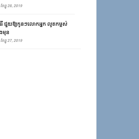
ខែធ្នូ 28, 2019
ធី​ ​ជួយ​ឱ្យ​កូន​ៗ​លោកអ្នក​ ​លូត​កម្ពស់​
​មុន​
ខែធ្នូ 27, 2019